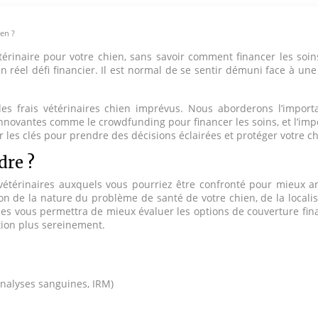
ien ?
térinaire pour votre chien, sans savoir comment financer les so
n réel défi financier. Il est normal de se sentir démuni face à u
n des frais vétérinaires chien imprévus. Nous aborderons l’impor
innovantes comme le crowdfunding pour financer les soins, et l’imp
 les clés pour prendre des décisions éclairées et protéger votre chi
dre ?
s vétérinaires auxquels vous pourriez être confronté pour mieux an
n de la nature du problème de santé de votre chien, de la localis
lles vous permettra de mieux évaluer les options de couverture fin
ation plus sereinement.
nalyses sanguines, IRM)