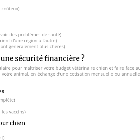
t coûteux)
avoir des problèmes de santé)
rient d’une région à l’autre)
s sont généralement plus chères)
 une sécurité financière ?
laire pour maîtriser votre budget vétérinaire chien et faire face a
de votre animal, en échange d’une cotisation mensuelle ou annuel
es
omplète)
 les vaccins)
our chien
t)